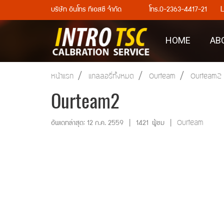
L
บริษัท อินโทร ทีเอสซี จำกัด โทร.0-2363-4417-21
HOME
AB
หน้าแรก
แกลลอรี่ทั้งหมด
Ourteam
Ourteam2
Ourteam2
Ourteam
อัพเดทล่าสุด: 12 ก.ค. 2559
|
1421 ผู้ชม
|